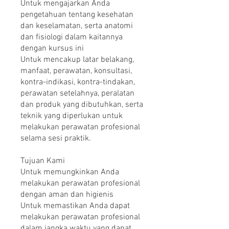
Untuk mengajarkan Anda
pengetahuan tentang kesehatan
dan keselamatan, serta anatomi
dan fisiologi dalam kaitannya
dengan kursus ini
Untuk mencakup latar belakang,
manfaat, perawatan, konsultasi,
kontra-indikasi, kontra-tindakan,
perawatan setelahnya, peralatan
dan produk yang dibutuhkan, serta
teknik yang diperlukan untuk
melakukan perawatan profesional
selama sesi praktik.
Tujuan Kami
Untuk memungkinkan Anda
melakukan perawatan profesional
dengan aman dan higienis
Untuk memastikan Anda dapat
melakukan perawatan profesional
dalam jangka waktu yang dapat