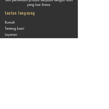
yang luar biasa.
tautan langsung
Rumah
Tentang kami
Layanan
Kursus
Belanja
Pesan Online
Hubungi kami
Jam buka
Senin - Jumat (10:00 hingga 08:00)
Sabtu (10:00 hingga 18:00)
Minggu (Tutup)
Ikuti kami